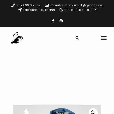
+372 66 05 062
moestuudiomustluik@gmail.com
Lastekodu 18, Tallinn
T-R kl 11-18 L - kl 11-15