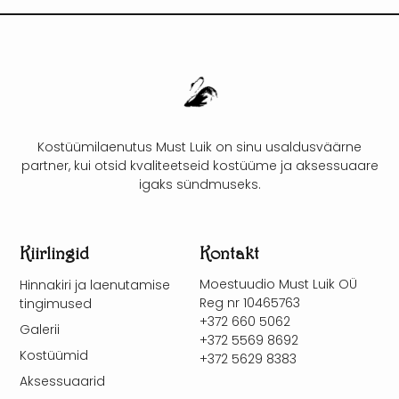
Kostüümilaenutus Must Luik on sinu usaldusväärne
partner, kui otsid kvaliteetseid kostüüme ja aksessuaare
igaks sündmuseks.
Kiirlingid
Kontakt
Moestuudio Must Luik OÜ
Hinnakiri ja laenutamise
Reg nr 10465763
tingimused
+372 660 5062
Galerii
+372 5569 8692
Kostüümid
+372 5629 8383
Aksessuaarid