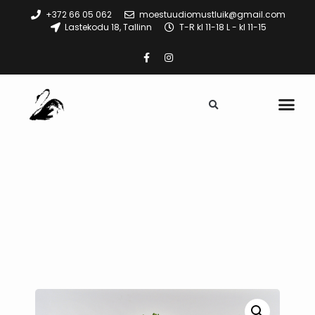
+372 66 05 062
moestuudiomustluik@gmail.com
Lastekodu 18, Tallinn
T-R kl 11-18 L - kl 11-15