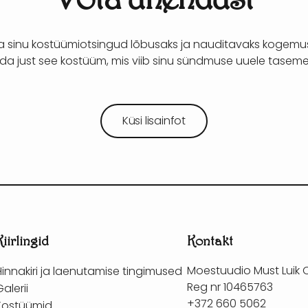
ta sinu kostüümiotsingud lõbusaks ja nauditavaks kogemus
ida just see kostüüm, mis viib sinu sündmuse uuele taseme
Küsi lisainfot
Kiirlingid
Kontakt
Moestuudio Must Luik 
Hinnakiri ja laenutamise tingimused
Reg nr 10465763
Galerii
+372 660 5062
Kostüümid