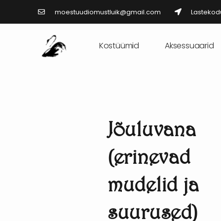
moestuudiomustluik@gmail.com
Lastekodu
Kostüümid
Aksessuaarid
Jõuluvana
(erinevad
mudelid ja
suurused)