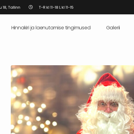
 18, Tallinn
T-R kl 11-18 L kl 11-15
Hinnakiri ja laenutamise tingimused
Galerii