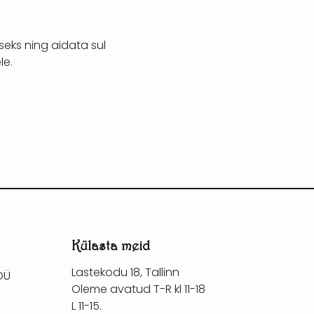
eks ning aidata sul
le.
Külasta meid
Lastekodu 18, Tallinn
OÜ
Oleme avatud T-R kl 11-18
L 11-15.