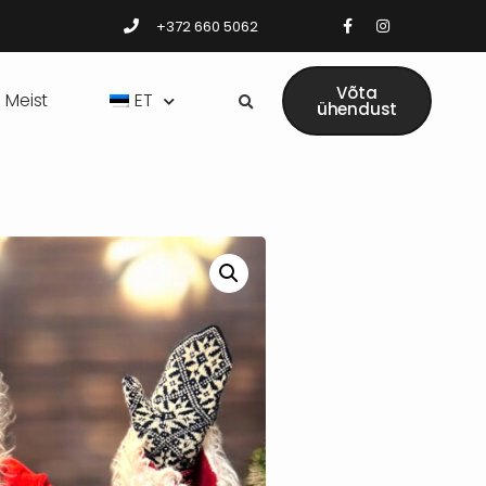
+372 660 5062
Võta
Meist
ET
ühendust